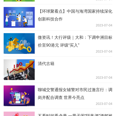
【环球聚看点】中国与海湾国家持续深化
创新科技合作
2023-07-04
微资讯！大行评级｜大和：下调申洲目标
价至90港元 评级“买入”
2023-07-04
清代古籍
2023-07-04
聊城交警通报女辅警对市民过激言行：调
岗并配合调查 世界今亮点
2023-07-04
不看时间看含量 一男子因“隔夜酒”酒驾被