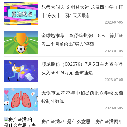
乐考大闯关 文明迎大运 龙泉四小学子打
卡“东安十二驿”|天天最新
2023-07-05
全球热推荐：章源钨业涨6.18%，德邦证
券二个月前给出“买入”评级
2023-07-05
顺威股份（002676）7月5日主力资金净
买入568.24万元-全球速递
2023-07-05
无锡市区2023年中招提前批次学校投档
控制分数线
2023-07-05
房产证满2年是什么意思（房产证满两年